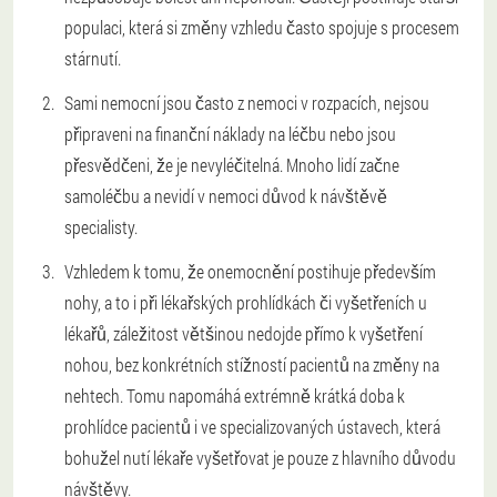
populaci, která si změny vzhledu často spojuje s procesem
stárnutí.
Sami nemocní jsou často z nemoci v rozpacích, nejsou
připraveni na finanční náklady na léčbu nebo jsou
přesvědčeni, že je nevyléčitelná. Mnoho lidí začne
samoléčbu a nevidí v nemoci důvod k návštěvě
specialisty.
Vzhledem k tomu, že onemocnění postihuje především
nohy, a to i při lékařských prohlídkách či vyšetřeních u
lékařů, záležitost většinou nedojde přímo k vyšetření
nohou, bez konkrétních stížností pacientů na změny na
nehtech. Tomu napomáhá extrémně krátká doba k
prohlídce pacientů i ve specializovaných ústavech, která
bohužel nutí lékaře vyšetřovat je pouze z hlavního důvodu
návštěvy.