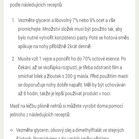
podle následujících receptů:
Vezměte glycerin a libovolný 7% nebo 9% ocet a vše
promíchejte. Množství složek musí být použito tak, aby
bylo nutné vytvořit konzistenci pasty. Poté se hotová směs
aplikuje na nohy přibližně 2krát denně.
Musíte vzít 1 vejce a ponořit ho do 70% octové esence. Po
čekání, až se skořápka rozpustí, je třeba odstranit film a
smíchat bílek a žloutek s 200 g másla. Před použitím masti
se doporučuje nohy dobře napařit. Měl by být uchováván
až 8 hodin, takže je lepší používat produkt v noci.
Masť na léčbu plísně nehtů si můžete vyrobit doma pomocí
jednoho z následujících receptů:
Vezměte glycerin, olivový olej a dimethylftalát ve stejných
částech. Promícháme a do vzniklé směsi přidáme