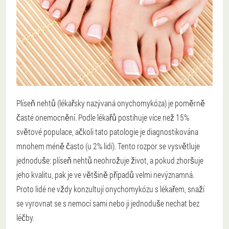
Plíseň nehtů (lékařsky nazývaná onychomykóza) je poměrně
časté onemocnění. Podle lékařů postihuje více než 15%
světové populace, ačkoli tato patologie je diagnostikována
mnohem méně často (u 2% lidí). Tento rozpor se vysvětluje
jednoduše: plíseň nehtů neohrožuje život, a pokud zhoršuje
jeho kvalitu, pak je ve většině případů velmi nevýznamná.
Proto lidé ne vždy konzultují onychomykózu s lékařem, snaží
se vyrovnat se s nemocí sami nebo ji jednoduše nechat bez
léčby.