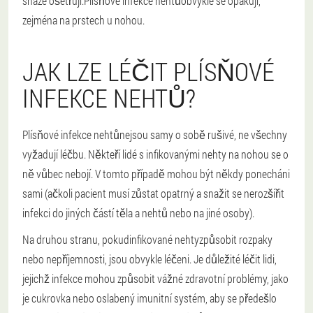
snáze ošetřují.
Plísňové infekce nehtů
obvykle se opakují,
zejména na prstech u nohou.
JAK LZE LÉČIT PLÍSŇOVÉ
INFEKCE NEHTŮ?
Plísňové infekce nehtů
nejsou samy o sobě rušivé, ne všechny
vyžadují léčbu. Někteří lidé s infikovanými nehty na nohou se o
ně vůbec nebojí. V tomto případě mohou být někdy ponecháni
sami (ačkoli pacient musí zůstat opatrný a snažit se nerozšířit
infekci do jiných částí těla a nehtů nebo na jiné osoby).
Na druhou stranu, pokud
infikované nehty
způsobit rozpaky
nebo nepříjemnosti, jsou obvykle léčeni. Je důležité léčit lidi,
jejichž infekce mohou způsobit vážné zdravotní problémy, jako
je cukrovka nebo oslabený imunitní systém, aby se předešlo