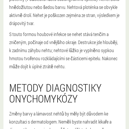
hnědožlutou nebo šedou barvu. Nehtová ploténka se obvykle
aktivně drolí. Nehet je poškozen zejména ze stran, výsledkem je
drápovitý tvar.
S touto formou houbové infekce se nehet stává tenčím a
zničeným, počínaje od vnějšího okraje. Destrukce jde hlouběji,
k zadnímu záhybu nehtu; nehtové lůžko je vyplněno sypkou
hmotou tvořenou rozkládajícími se částicemi epitelu. Nakonec
může dojít k úplné ztrátě nehtu.
METODY DIAGNOSTIKY
ONYCHOMYKÓZY
Změny barvy a lámavost nehtů by měly být důvodem ke
konzultaci s dermatologem. Neměli byste nahradit lékaře a