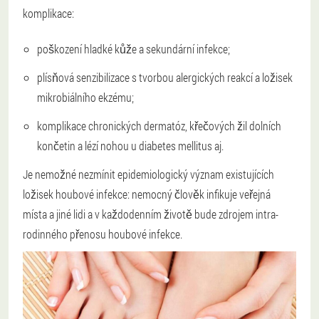
komplikace:
poškození hladké kůže a sekundární infekce;
plísňová senzibilizace s tvorbou alergických reakcí a ložisek
mikrobiálního ekzému;
komplikace chronických dermatóz, křečových žil dolních
končetin a lézí nohou u diabetes mellitus aj.
Je nemožné nezmínit epidemiologický význam existujících
ložisek houbové infekce: nemocný člověk infikuje veřejná
místa a jiné lidi a v každodenním životě bude zdrojem intra-
rodinného přenosu houbové infekce.