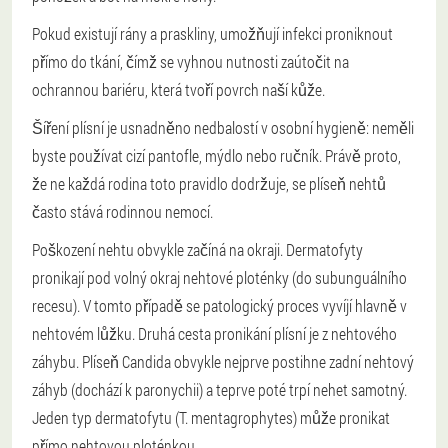
Pokud existují rány a praskliny, umožňují infekci proniknout
přímo do tkání, čímž se vyhnou nutnosti zaútočit na
ochrannou bariéru, která tvoří povrch naší kůže.
Šíření plísní je usnadněno nedbalostí v osobní hygieně: neměli
byste používat cizí pantofle, mýdlo nebo ručník. Právě proto,
že ne každá rodina toto pravidlo dodržuje, se plíseň nehtů
často stává rodinnou nemocí.
Poškození nehtu obvykle začíná na okraji. Dermatofyty
pronikají pod volný okraj nehtové ploténky (do subunguálního
recesu). V tomto případě se patologický proces vyvíjí hlavně v
nehtovém lůžku. Druhá cesta pronikání plísní je z nehtového
záhybu. Plíseň Candida obvykle nejprve postihne zadní nehtový
záhyb (dochází k paronychii) a teprve poté trpí nehet samotný.
Jeden typ dermatofytu (T. mentagrophytes) může pronikat
přímo nehtovou ploténkou.