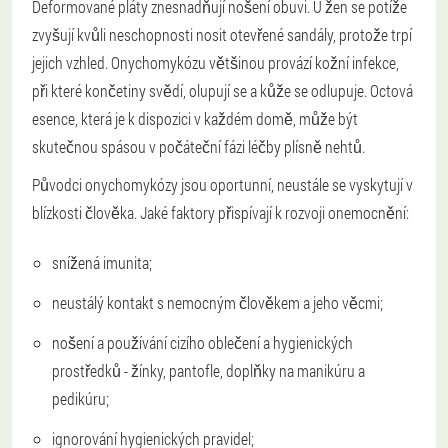
Deformované pláty znesnadňují nošení obuvi. U žen se potíže
zvyšují kvůli neschopnosti nosit otevřené sandály, protože trpí
jejich vzhled. Onychomykózu většinou provází kožní infekce,
při které končetiny svědí, olupují se a kůže se odlupuje. Octová
esence, která je k dispozici v každém domě, může být
skutečnou spásou v počáteční fázi léčby plísně nehtů.
Původci onychomykózy jsou oportunní, neustále se vyskytují v
blízkosti člověka. Jaké faktory přispívají k rozvoji onemocnění:
snížená imunita;
neustálý kontakt s nemocným člověkem a jeho věcmi;
nošení a používání cizího oblečení a hygienických
prostředků - žínky, pantofle, doplňky na manikúru a
pedikúru;
ignorování hygienických pravidel;