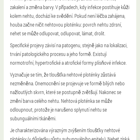
zakalení a změna barvy. V případech, kdy infekce postihuje kůži
kolem nehtu, dochází ke svědění. Pokud není léčba zahájena,
houba začne ničit nehtovou ploténku: povrch nehtu zdrsní,
nehet se může odlupovat, odlupovat, lámat, drolit.
Specifické projevy závisí na patogenu, stejně jako na lokalizaci,
trvání patologického procesu a jeho formě. Existují
normotrofní, hypertrofické a atrofické formy plísňové infekce.
Vyznačuje se tím, že tloušťka nehtové ploténky zůstává
nezměněna. Onemocnění se projevuje ve formě bílých nebo
nažloutlých skvrn, které se postupně zvětšují. Nakonec se
změní barva celého nehtu. Nehtová ploténka se může
odloupnout, protože je narušeno splynutí nehtu se
subunguálními tkáněmi.
Je charakterizována výrazným zvýšením tloušťky nehtové
ploténky (v důsledku růstu subungválního epitelu). Nehet získá