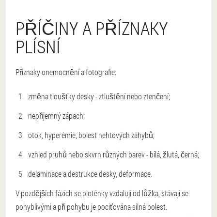
PŘÍČINY A PŘÍZNAKY
PLÍSNÍ
Příznaky onemocnění a fotografie:
změna tloušťky desky - ztluštění nebo ztenčení;
nepříjemný zápach;
otok, hyperémie, bolest nehtových záhybů;
vzhled pruhů nebo skvrn různých barev - bílá, žlutá, černá;
delaminace a destrukce desky, deformace.
V pozdějších fázích se ploténky vzdalují od lůžka, stávají se
pohyblivými a při pohybu je pociťována silná bolest.