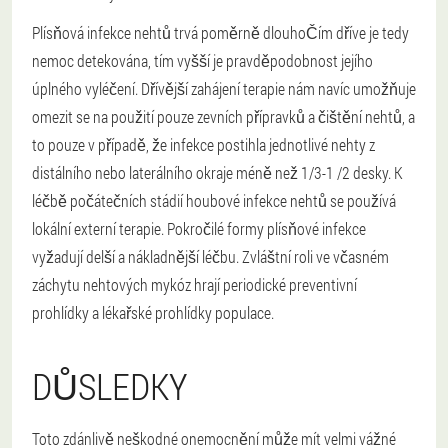
Plísňová infekce nehtů trvá poměrně dlouho
Čím dříve je tedy
nemoc detekována, tím vyšší je pravděpodobnost jejího
úplného vyléčení. Dřívější zahájení terapie nám navíc umožňuje
omezit se na použití pouze zevních přípravků a čištění nehtů, a
to pouze v případě, že infekce postihla jednotlivé nehty z
distálního nebo laterálního okraje méně než 1/3-1 /2 desky. K
léčbě počátečních stádií houbové infekce nehtů se používá
lokální externí terapie. Pokročilé formy plísňové infekce
vyžadují delší a nákladnější léčbu. Zvláštní roli ve včasném
záchytu nehtových mykóz hrají periodické preventivní
prohlídky a lékařské prohlídky populace.
DŮSLEDKY
Toto zdánlivě neškodné onemocnění může mít velmi vážné