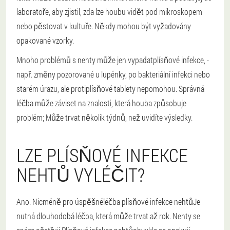
laboratoře, aby zjistil, zda lze houbu vidět pod mikroskopem
nebo pěstovat v kultuře. Někdy mohou být vyžadovány
opakované vzorky.
Mnoho problémů s nehty může jen vypadat
plísňové infekce
, -
např. změny pozorované u lupénky, po bakteriální infekci nebo
starém úrazu, ale protiplísňové tablety nepomohou. Správná
léčba může záviset na znalosti, která houba způsobuje
problém; Může trvat několik týdnů, než uvidíte výsledky.
LZE PLÍSŇOVÉ INFEKCE
NEHTŮ VYLÉČIT?
Ano. Nicméně pro úspěšné
léčba plísňové infekce nehtů
Je
nutná dlouhodobá léčba, která může trvat až rok. Nehty se