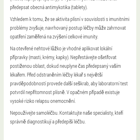
předepsat obecná antimykotika (tablety).
Vzhledem k tomu, že se aktivita plísní v souvislosti s imunitními
problémy zvyšuje, navrhovaný postup léčby může zahrnovat
opatření zaměřená na zvýšení celkové imunity.
Na otevřené nehtové lůžko je vhodné aplikovat lokální
přípravky (masti, krémy, kapky). Nepřestávejte ošetřovat
postiženou oblast, dokud neuplyne čas předepsaný vaším
lékařem. Před odstraněním léčby lékař s největší
pravděpodobností provede další seškrab, aby laboratorní test
potvrdil nepřítomnost plísně. V opačném případě existuje
vysoké riziko relapsu onemocnění.
Nepoužívejte samoléčbu. Kontaktujte naše specialisty, kteří
správně diagnostikují a předepíší léčbu.