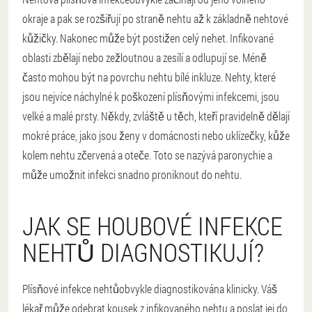
okraje a pak se rozšiřují po straně nehtu až k základně nehtové
kůžičky. Nakonec může být postižen celý nehet. Infikované
oblasti zbělají nebo zežloutnou a zesílí a odlupují se. Méně
často mohou být na povrchu nehtu bílé inkluze. Nehty, které
jsou nejvíce náchylné k poškození plísňovými infekcemi, jsou
velké a malé prsty. Někdy, zvláště u těch, kteří pravidelně dělají
mokré práce, jako jsou ženy v domácnosti nebo uklízečky, kůže
kolem nehtu zčervená a oteče. Toto se nazývá paronychie a
může umožnit infekci snadno proniknout do nehtu.
JAK SE HOUBOVÉ INFEKCE
NEHTŮ DIAGNOSTIKUJÍ?
Plísňové infekce nehtů
obvykle diagnostikována klinicky. Váš
lékař může odebrat kousek z infikovaného nehtu a poslat jej do