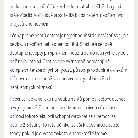
nedosáhne pokročilé fáze. Vzhledem k drahé léčbě drogami
stále více lidí volí lidové prostředky k odstranění nepříjemných
projevů onemocnění.
Léčba plísně nehtů octem je nejjednodušší domácí způsob, jak
se zbavit nepříjemného onemocnění. Snadné a cenově
dostupné recepty při správném použití pomohou rychle vyléčit
počínající infekci. Ocet a vejce významně pomáhají při
komplexní terapii onychomykózy, působí jako doplněk k lékům.
Přípravek se také používá k prevenci a rychlé úlevě od
nepříjemných příznaků.
Recenze lidového léku na houbu nehtů pomocí octové esence
a vajec jsou většinou pozitivní. Mnoho pacientů říká, že s
pomocí tohoto léku byli schopni vyrovnat se s nemocí za
pouhé 2-3 týdny. Tohoto účinku lze však dosáhnout pouze
tehdy, pokud je onychomykóza v nepokročilé formě.