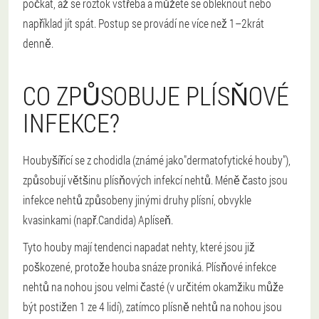
počkat, až se roztok vstřebá a můžete se obléknout nebo
například jít spát. Postup se provádí ne více než 1–2krát
denně.
CO ZPŮSOBUJE PLÍSŇOVÉ
INFEKCE?
Houby
šířící se z chodidla (známé jako
"dermatofytické houby"
),
způsobují většinu plísňových infekcí nehtů. Méně často jsou
infekce nehtů způsobeny jinými druhy plísní, obvykle
kvasinkami (např.
Candida
) A
plíseň
.
Tyto houby mají tendenci napadat nehty, které jsou již
poškozené, protože houba snáze proniká. Plísňové infekce
nehtů na nohou jsou velmi časté (v určitém okamžiku může
být postižen 1 ze 4 lidí), zatímco plísně nehtů na nohou jsou