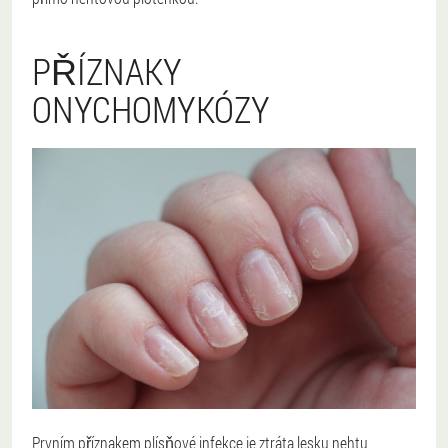
PŘÍZNAKY
ONYCHOMYKÓZY
Prvním příznakem plísňové infekce je ztráta lesku nehtu,