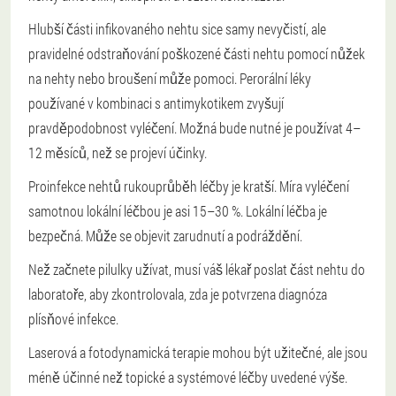
Hlubší části infikovaného nehtu sice samy nevyčistí, ale
pravidelné odstraňování poškozené části nehtu pomocí nůžek
na nehty nebo broušení může pomoci. Perorální léky
používané v kombinaci s antimykotikem zvyšují
pravděpodobnost vyléčení. Možná bude nutné je používat 4–
12 měsíců, než se projeví účinky.
Pro
infekce nehtů rukou
průběh léčby je kratší. Míra vyléčení
samotnou lokální léčbou je asi 15–30 %. Lokální léčba je
bezpečná. Může se objevit zarudnutí a podráždění.
Než začnete pilulky užívat, musí váš lékař poslat část nehtu do
laboratoře, aby zkontrolovala, zda je potvrzena diagnóza
plísňové infekce.
Laserová a fotodynamická terapie mohou být užitečné, ale jsou
méně účinné než topické a systémové léčby uvedené výše.