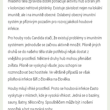
mladého těla zpravidla dobře potlačuje aktivitu hub a brání jim
v kolonizaci nehtové ploténky. Existuje závislost nejen na lokální
imunitě, ale i na imunitě obecné. Oslabený obecný imunitní
systém je příznivým pozadím pro rozvoj jakékoli houbové
infekce.
Pro houby rodu Candida stačí, že existují problémy s imunitním
systémem: jednoduše se začnou aktivně množit. Plísně jiných
druhů se do našeho těla stále potřebují nějak dostat z
vnějšího prostředí. Některé druhy hub mohou přenášet
zvířata. Plísně se vyskytují všude; jsou schopni se
rozmnožovat bez hostitele. Ve většině případů se však
plísňová infekce šíří z člověka na člověka.
Houby milují vlhké prostředí. Proto se houbová infekce často
vyskytuje v místech, kde je vysoká vlhkost. Jedná se o bazény,
sauny, šatny, tělocvičny. Spouštěčem může být i nošení
ponožek a bot na mokré nohy.