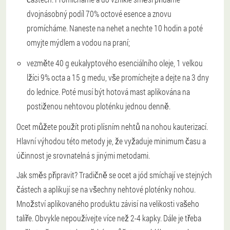
dvojnásobný podíl 70% octové esence a znovu
promícháme. Naneste na nehet a nechte 10 hodin a poté
omyjte mýdlem a vodou na praní;
vezměte 40 g eukalyptového esenciálního oleje, 1 velkou
lžíci 9% octa a 15 g medu, vše promíchejte a dejte na 3 dny
do lednice. Poté musí být hotová mast aplikována na
postiženou nehtovou ploténku jednou denně.
Ocet můžete použít proti plísním nehtů na nohou kauterizací.
Hlavní výhodou této metody je, že vyžaduje minimum času a
účinnost je srovnatelná s jinými metodami.
Jak směs připravit? Tradičně se ocet a jód smíchají ve stejných
částech a aplikují se na všechny nehtové ploténky nohou.
Množství aplikovaného produktu závisí na velikosti vašeho
talíře. Obvykle nepoužívejte více než 2-4 kapky. Dále je třeba