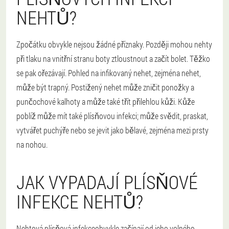
NEHTŮ?
Zpočátku obvykle nejsou žádné příznaky. Později mohou nehty
při tlaku na vnitřní stranu boty ztloustnout a začít bolet. Těžko
se pak ořezávají. Pohled na infikovaný nehet, zejména nehet,
může být trapný. Postižený nehet může zničit ponožky a
punčochové kalhoty a může také třít přilehlou kůži. Kůže
poblíž může mít také plísňovou infekci; může svědit, praskat,
vytvářet puchýře nebo se jevit jako bělavé, zejména mezi prsty
na nohou.
JAK VYPADAJÍ PLÍSŇOVÉ
INFEKCE NEHTŮ?
Nehtová plísňová infekce
obvykle začínají od jeho volného