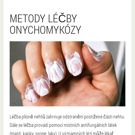
METODY LÉČBY
ONYCHOMYKÓZY
Léčba plísně nehtů zahrnuje odstranění postižené části nehtu.
Dále se léčba provádí pomocí místních antifungálních látek
(masti, kapky, spreje, laky). U významných lézí může lékař