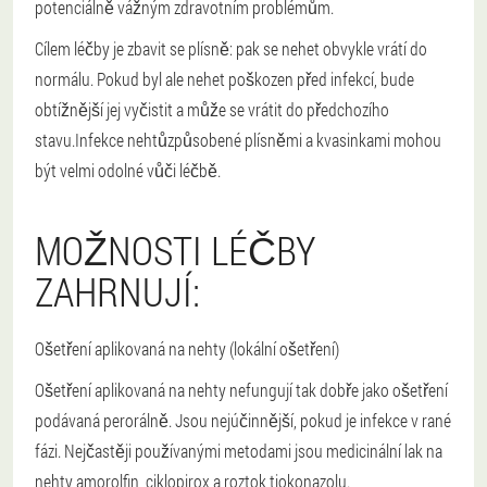
potenciálně vážným zdravotním problémům.
Cílem léčby je zbavit se plísně: pak se nehet obvykle vrátí do
normálu. Pokud byl ale nehet poškozen před infekcí, bude
obtížnější jej vyčistit a může se vrátit do předchozího
stavu.
Infekce nehtů
způsobené plísněmi a kvasinkami mohou
být velmi odolné vůči léčbě.
MOŽNOSTI LÉČBY
ZAHRNUJÍ:
Ošetření aplikovaná na nehty (lokální ošetření)
Ošetření aplikovaná na nehty nefungují tak dobře jako ošetření
podávaná perorálně. Jsou nejúčinnější, pokud je infekce v rané
fázi. Nejčastěji používanými metodami jsou medicinální lak na
nehty amorolfin, ciklopirox a roztok tiokonazolu.