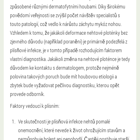
způsobené různými dermatofytními houbami. Díky širokému
povědomí veřejnosti se zvýšil počet návštěv specialistů s
touto patologií, což vedlo k nárůstu záchytu mykóz nohou.
Vzhledem k tomu, že jakákoli deformace nehtové ploténky bez
zjevného důvodu (například poranění) je primárně podezřelá z
plísňové infekce, je v tomto případě rozhodujícím faktorem
vlastní diagnostika. Jakákoli změna na nehtové ploténce je tedy
důvodem ke kontaktu s dermatologem, protože nejméně
polovina takových poruch bude mít houbovou etiologii a
zbytek bude vyžadovat pečlivou diagnostiku, kterou opět
provede odborník.
Faktory vedoucí k plísním:
Ve skutečnosti je plísňová infekce nehtů pomalé
onemocnění, které nevede k život ohrožujícím stavům a
nezpůsobuje bolest ani nepohodlí. Častěji postihuje starší