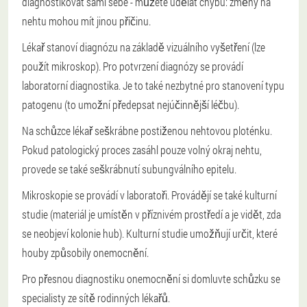
diagnostikovat sami sebe - můžete udělat chybu: změny na
nehtu mohou mít jinou příčinu.
Lékař stanoví diagnózu na základě vizuálního vyšetření (lze
použít mikroskop). Pro potvrzení diagnózy se provádí
laboratorní diagnostika. Je to také nezbytné pro stanovení typu
patogenu (to umožní předepsat nejúčinnější léčbu).
Na schůzce lékař seškrábne postiženou nehtovou ploténku.
Pokud patologický proces zasáhl pouze volný okraj nehtu,
provede se také seškrábnutí subungválního epitelu.
Mikroskopie se provádí v laboratoři. Provádějí se také kulturní
studie (materiál je umístěn v příznivém prostředí a je vidět, zda
se neobjeví kolonie hub). Kulturní studie umožňují určit, které
houby způsobily onemocnění.
Pro přesnou diagnostiku onemocnění si domluvte schůzku se
specialisty ze sítě rodinných lékařů.