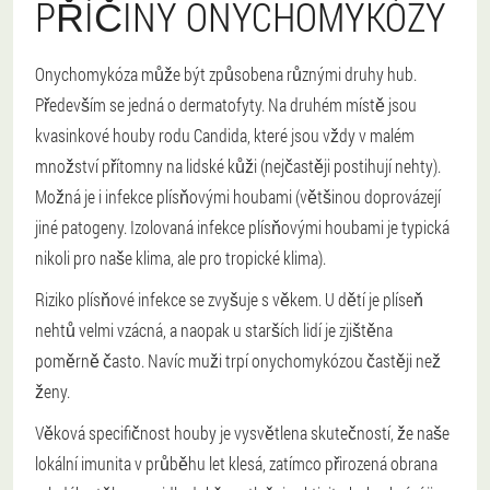
PŘÍČINY ONYCHOMYKÓZY
Onychomykóza může být způsobena různými druhy hub.
Především se jedná o dermatofyty. Na druhém místě jsou
kvasinkové houby rodu Candida, které jsou vždy v malém
množství přítomny na lidské kůži (nejčastěji postihují nehty).
Možná je i infekce plísňovými houbami (většinou doprovázejí
jiné patogeny. Izolovaná infekce plísňovými houbami je typická
nikoli pro naše klima, ale pro tropické klima).
Riziko plísňové infekce se zvyšuje s věkem. U dětí je plíseň
nehtů velmi vzácná, a naopak u starších lidí je zjištěna
poměrně často. Navíc muži trpí onychomykózou častěji než
ženy.
Věková specifičnost houby je vysvětlena skutečností, že naše
lokální imunita v průběhu let klesá, zatímco přirozená obrana