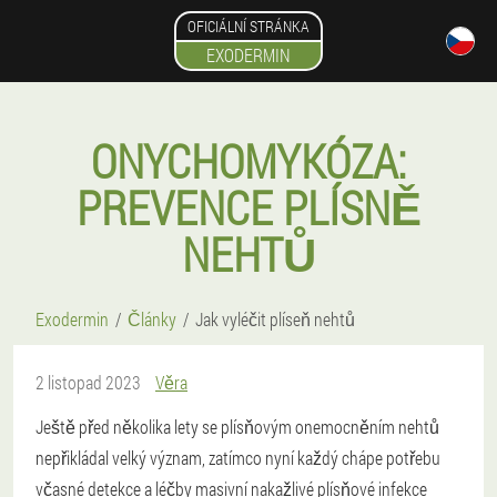
OFICIÁLNÍ STRÁNKA
EXODERMIN
ONYCHOMYKÓZA:
PREVENCE PLÍSNĚ
NEHTŮ
Exodermin
Články
Jak vyléčit plíseň nehtů
2 listopad 2023
Věra
Ještě před několika lety se plísňovým onemocněním nehtů
nepřikládal velký význam, zatímco nyní každý chápe potřebu
včasné detekce a léčby masivní nakažlivé plísňové infekce