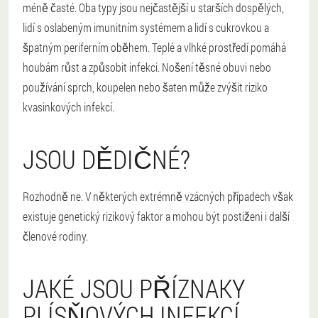
méně časté. Oba typy jsou nejčastější u starších dospělých,
lidí s oslabeným imunitním systémem a lidí s cukrovkou a
špatným periferním oběhem. Teplé a vlhké prostředí pomáhá
houbám růst a způsobit infekci. Nošení těsné obuvi nebo
používání sprch, koupelen nebo šaten může zvýšit riziko
kvasinkových infekcí.
JSOU DĚDIČNÉ?
Rozhodně ne. V některých extrémně vzácných případech však
existuje genetický rizikový faktor a mohou být postiženi i další
členové rodiny.
JAKÉ JSOU PŘÍZNAKY
PLÍSŇOVÝCH INFEKCÍ