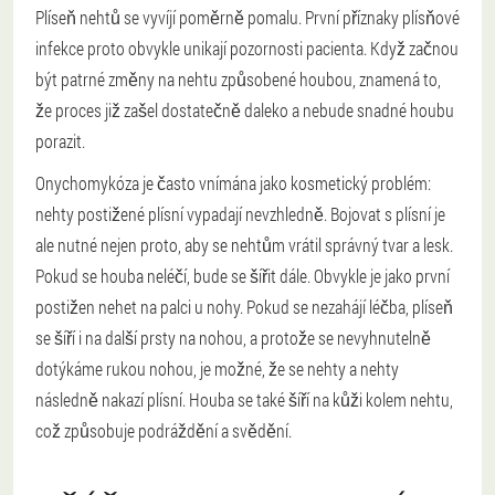
Plíseň nehtů se vyvíjí poměrně pomalu. První příznaky plísňové
infekce proto obvykle unikají pozornosti pacienta. Když začnou
být patrné změny na nehtu způsobené houbou, znamená to,
že proces již zašel dostatečně daleko a nebude snadné houbu
porazit.
Onychomykóza je často vnímána jako kosmetický problém:
nehty postižené plísní vypadají nevzhledně. Bojovat s plísní je
ale nutné nejen proto, aby se nehtům vrátil správný tvar a lesk.
Pokud se houba neléčí, bude se šířit dále. Obvykle je jako první
postižen nehet na palci u nohy. Pokud se nezahájí léčba, plíseň
se šíří i na další prsty na nohou, a protože se nevyhnutelně
dotýkáme rukou nohou, je možné, že se nehty a nehty
následně nakazí plísní. Houba se také šíří na kůži kolem nehtu,
což způsobuje podráždění a svědění.