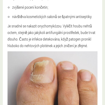
zvýšené pocení končetin;
návštěva kosmetických salonů se špatnými antiseptiky.
Je snadné se nakazit onychomykózou. Vyléčit houbu nehtů
octem, stejně jako jakýkoli antifungální prostředek, bude trvat
dlouho. Často je infekce detekována, když patogen pronikl
hluboko do nehtových plotének a jejich zničení je zřejmé.