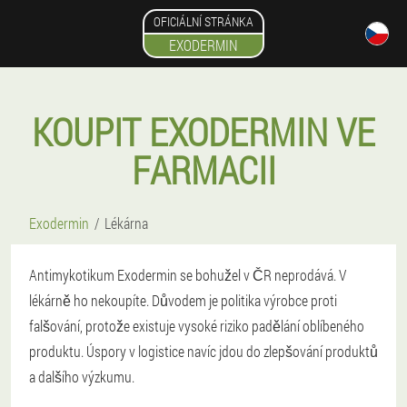
OFICIÁLNÍ STRÁNKA
EXODERMIN
KOUPIT EXODERMIN VE
FARMACII
Exodermin
Lékárna
Antimykotikum Exodermin se bohužel v ČR neprodává. V
lékárně ho nekoupíte. Důvodem je politika výrobce proti
falšování, protože existuje vysoké riziko padělání oblíbeného
produktu. Úspory v logistice navíc jdou do zlepšování produktů
a dalšího výzkumu.