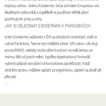
mykózu nohou - krému Exodermin. Gel je schválen Evropskou unií
lékařských odborníků a úspěšně se používá k léčbě plísní
postihujících prsty a nohy.
JAK SI OBJEDNAT EXODERMIN V PARDUBICÍCH
Krém Exodermin seženete v ČR na oficiálních stránkách, stačí si
vybrat Pardubice. Teprve nyní můžete získat -50% slevu. Lék stojí
pouze 890Kč, náklady na doručení kurýrem na vaši adresu se
mohou lišit od jiných měst. Vyplňte objednávkový formulář,
vyberte způsob doručení od konzultanta společnosti. Když
obdržíte zprávu, můžete zaplatit za objednávku, zaplatit za zboží při
převzetí
. . .