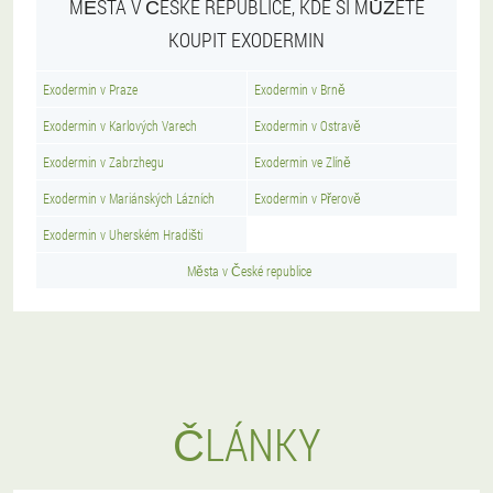
MĚSTA V ČESKÉ REPUBLICE, KDE SI MŮŽETE
KOUPIT EXODERMIN
Exodermin v Praze
Exodermin v Brně
Exodermin v Karlových Varech
Exodermin v Ostravě
Exodermin v Zabrzhegu
Exodermin ve Zlíně
Exodermin v Mariánských Lázních
Exodermin v Přerově
Exodermin v Uherském Hradišti
Města v České republice
ČLÁNKY